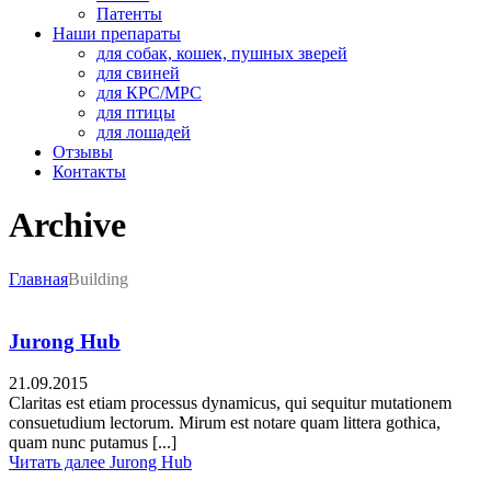
Патенты
Наши препараты
для собак, кошек, пушных зверей
для свиней
для КРС/МРС
для птицы
для лошадей
Отзывы
Контакты
Archive
Главная
Building
Jurong Hub
21.09.2015
Claritas est etiam processus dynamicus, qui sequitur mutationem
consuetudium lectorum. Mirum est notare quam littera gothica,
quam nunc putamus [...]
Читать далее
Jurong Hub